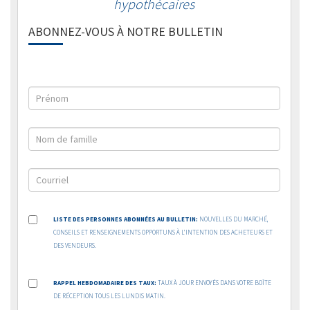
hypothécaires
ABONNEZ-VOUS À NOTRE BULLETIN
LISTE DES PERSONNES ABONNÉES AU BULLETIN:
NOUVELLES DU MARCHÉ,
CONSEILS ET RENSEIGNEMENTS OPPORTUNS À L’INTENTION DES ACHETEURS ET
DES VENDEURS.
RAPPEL HEBDOMADAIRE DES TAUX:
TAUX À JOUR ENVOYÉS DANS VOTRE BOÎTE
DE RÉCEPTION TOUS LES LUNDIS MATIN.