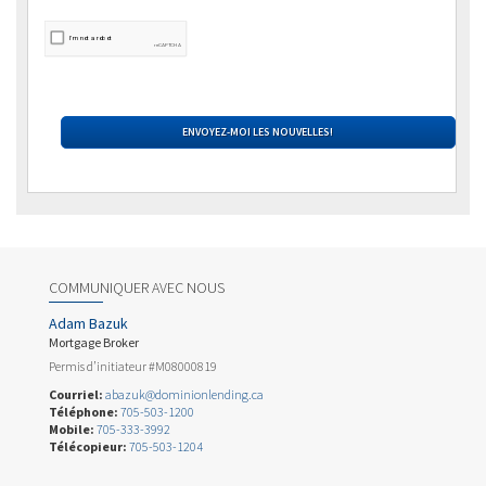
COMMUNIQUER AVEC NOUS
Adam Bazuk
Mortgage Broker
Permis d’initiateur #M08000819
Courriel:
abazuk@dominionlending.ca
Téléphone:
705-503-1200
Mobile:
705-333-3992
Télécopieur:
705-503-1204